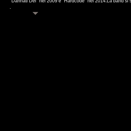
"Dannati Dei" nel 2009 e "Hardcode" nel 2014.La band si s
.