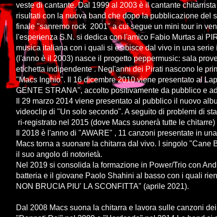
veste di cantante. Dal 1999 al 2003 è il cantante chitarr
risultati con la nuova band che dopo la pubblicazione del si
finale "sanremo rock 2001" a cui segue un mini tour in ve
l'esperienza S.N. si dedica con l'amico Fabio Murtas ai PIR
musica italiana con i quali si esibisce dal vivo in una serie
(l'anno è il 2003) nasce il progetto peppermusic: sala prove 
etichetta indipendente . Negl'anni dei Pirati nascono le pr
"Macs Inghio". Il 16 dicembre 2010 viene presentato al L
GENTE STRANA", accolto positivamente da pubblico e addet
Il 29 marzo 2014 viene presentato al pubblico il nuovo a
videoclip di "Un solo secondo". A seguito di problemi di sta
ri-registrato nel 2015 (dove Macs suonerà tutte le chitarre
Il 2018 è l'anno di "AWARE" , 11 canzoni presentate in una d
Macs torna a suonare la chitarra dal vivo. l singolo "Cane B
il suo angolo di notorietà.
Nel 2019 si consolida la formazione in Power/Trio con An
batteria e il giovane Paolo Shahini al basso con i quali rient
NON BRUCIA PIU' LA SCONFITTA" (aprile 2021).
Dal 2008 Macs suona la chitarra e lavora sulle canzoni 